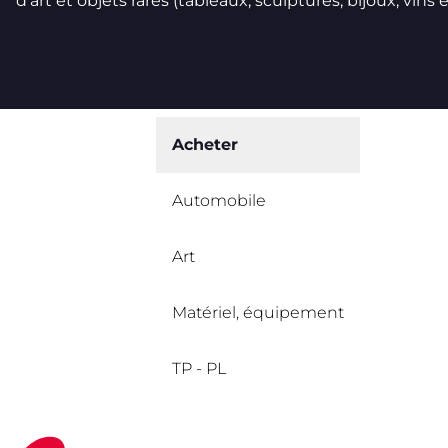
d’art et objets rares (tableaux, sculptures, bijoux, vins et
Acheter
Automobile
Art
Matériel, équipement
TP - PL