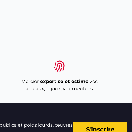
Mercier
expertise et estime
vos
tableaux, bijoux, vin, meubles...
 publics et poids lourds, œuvres
S'inscrire