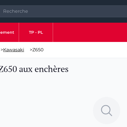
ipement
TP - PL
>
Kawasaki
>
Z650
Z650 aux enchères