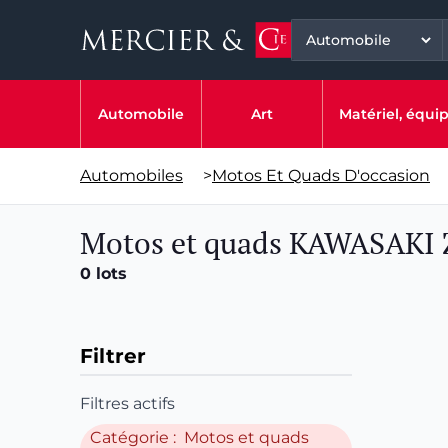
Automobile
Art
Matériel, équ
Automobiles
>
Motos Et Quads D'occasion
Motos et quads KAWASAKI 
0 lots
Filtrer
Filtres actifs
Catégorie : Motos et quads