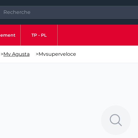
ipement
TP - PL
>
Mv Agusta
>
Mvsuperveloce