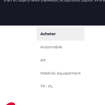
d’art et objets rares (tableaux, sculptures, bijoux, vins et
Acheter
Automobile
Art
Matériel, équipement
TP - PL