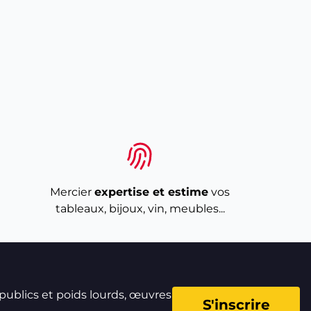
Mercier
expertise et estime
vos
tableaux, bijoux, vin, meubles...
 publics et poids lourds, œuvres
S'inscrire