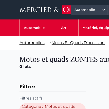
Automobile
Art
Matériel, équ
Automobiles
>
Motos Et Quads D'occasion
Motos et quads ZONTES au
0 lots
Filtrer
Filtres actifs
Catégorie : Motos et quads