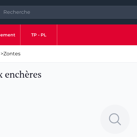
ipement
TP - PL
>
Zontes
x enchères