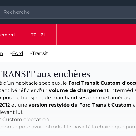
ipement
TP - PL
on
>
Ford
>
Transit
 TRANSIT aux enchères
té d’un habitacle spacieux, le
Ford Transit Custom d'occ
tant bénéficier d’un
volume de chargement
intermédiai
r pour le transport de marchandises comme l'aménagem
2012 et une
version restylée du Ford Transit Custom
a
evant lui.
it Custom d'occasion
connue pour avoir introduit le travail à la chaîne que po