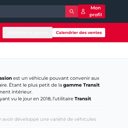
Mon
profil
Actualités et guides
Calendrier des ventes
asion
est un véhicule pouvant convenir aux
re. Étant le plus petit de la
gamme Transit
ent intérieur.
yant vu le jour en 2018, l’utilitaire
Transit
ur avoir développé une variété de véhicules