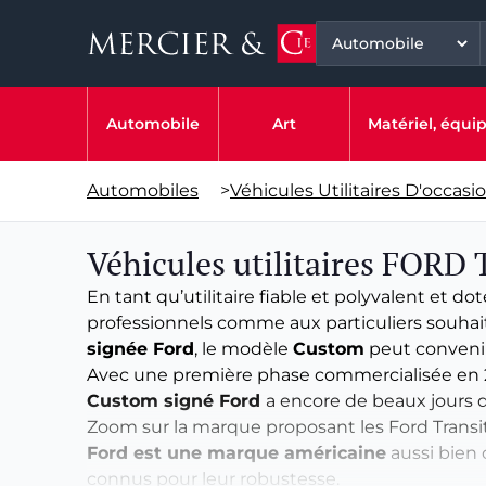
Automobile
Art
Matériel, équ
Automobiles
>
Véhicules Utilitaires D'occasi
Véhicules utilitaires FORD
En tant qu’utilitaire fiable et polyvalent et do
professionnels comme aux particuliers souhai
signée Ford
, le modèle
Custom
peut conveni
Avec une première phase commercialisée en 
Custom signé Ford
a encore de beaux jours d
Zoom sur la marque proposant les Ford Trans
Ford est une marque américaine
aussi bien 
connus pour leur robustesse.