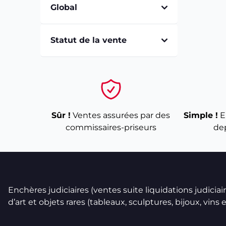
Global
Statut de la vente
Sûr !
Ventes assurées par des
Simple !
E
commissaires-priseurs
de
Enchères judiciaires (ventes suite liquidations judicia
d’art et objets rares (tableaux, sculptures, bijoux, vins et