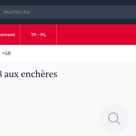
ipement
TP - PL
>
S8
8 aux enchères