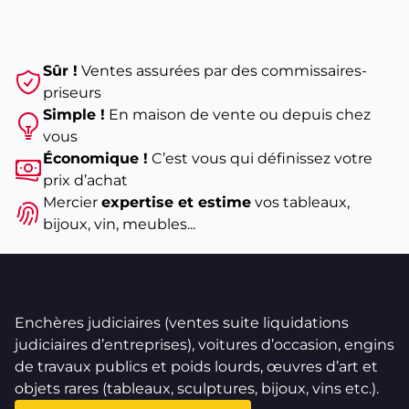
À voir aussi
Toutes les BMW d'occasion
Audi A3 d'occasion aux enchères
Sûr !
Ventes assurées par des commissaires-
Guide : comment connaître le modèle de sa voiture
priseurs
Simple !
En maison de vente ou depuis chez
vous
Économique !
C’est vous qui définissez votre
prix d’achat
Mercier
expertise et estime
vos tableaux,
bijoux, vin, meubles...
Enchères judiciaires (ventes suite liquidations
judiciaires d’entreprises), voitures d’occasion, engins
de travaux publics et poids lourds, œuvres d’art et
objets rares (tableaux, sculptures, bijoux, vins etc.).