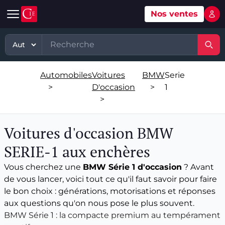
Nos ventes
Mon 
Automobile
Art
Matériel, équipement
TP - PL
Voitures d'occasion
Grande vente mobilier objets
Matériel professionnel
TP
Automobiles
Voitures
BMW
Serie
Véhicules tout terrain et 4x4 d'occasion
Ventes XXème
Stock et marchandises neuves et
PL
>
D'occasion
>
1
d’occasions
>
Motos et quads d'occasion
Vente courante hebdo
Divers
Usines & industries
Voitures d'occasion BMW
Voitures de luxe d'occasion
Bijoux & Mode
Biens incorporels
SERIE-1 aux enchères
Véhicules utilitaires d'occasion
Vins & Spiritueux
Vous cherchez une
BMW Série 1 d'occasion
? Avant
de vous lancer, voici tout ce qu'il faut savoir pour faire
Spécialités
le bon choix : générations, motorisations et réponses
aux questions qu'on nous pose le plus souvent.
BMW Série 1 : la compacte premium au tempérament