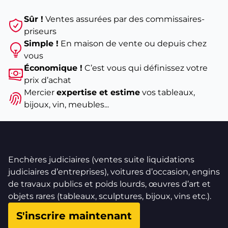
Sûr !
Ventes assurées par des commissaires-
priseurs
Simple !
En maison de vente ou depuis chez
vous
Économique !
C’est vous qui définissez votre
prix d’achat
Mercier
expertise et estime
vos tableaux,
bijoux, vin, meubles...
Enchères judiciaires (ventes suite liquidations
judiciaires d’entreprises), voitures d’occasion, engins
de travaux publics et poids lourds, œuvres d’art et
objets rares (tableaux, sculptures, bijoux, vins etc.).
S'inscrire maintenant