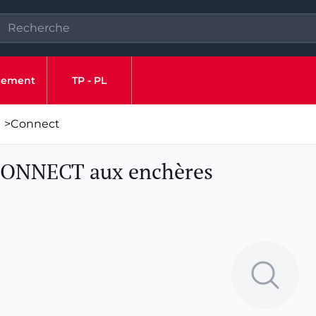
ipement
TP - PL
>
Connect
 CONNECT aux enchères