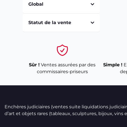
Global
Statut de la vente
Sûr !
Ventes assurées par des
Simple !
E
commissaires-priseurs
de
Enchères judiciaires (ventes suite liquidations judicia
d’art et objets rares (tableaux, sculptures, bijoux, vins et