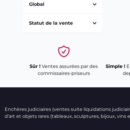
Global
Statut de la vente
Sûr !
Ventes assurées par des
Simple !
E
commissaires-priseurs
de
Enchères judiciaires (ventes suite liquidations judicia
d’art et objets rares (tableaux, sculptures, bijoux, vins et