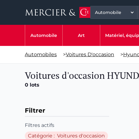
Automobile
Art
Matériel, équ
Automobiles
>
Voitures D'occasion
>
Hyund
Voitures d'occasion HYUND
0 lots
Filtrer
Filtres actifs
Catégorie : Voitures d'occasion