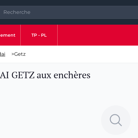
ipement
TP - PL
ai
>
Getz
AI GETZ aux enchères