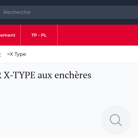
ipement
TP - PL
r
>
X Type
R X-TYPE aux enchères