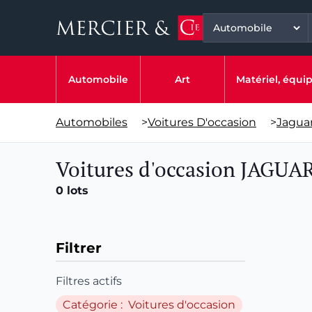
Automobile
Art
Matériel, équ
Automobiles
>
Voitures D'occasion
>
Jagua
Voitures d'occasion JAGUA
0 lots
Filtrer
Filtres actifs
Catégorie : Voitures d'occasion