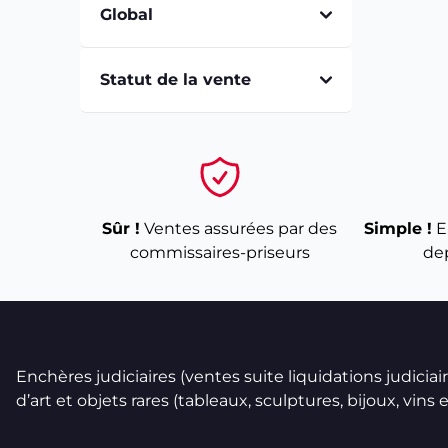
Global
Statut de la vente
Sûr !
Ventes assurées par des
Simple !
E
commissaires-priseurs
de
Enchères judiciaires (ventes suite liquidations judicia
d’art et objets rares (tableaux, sculptures, bijoux, vins et