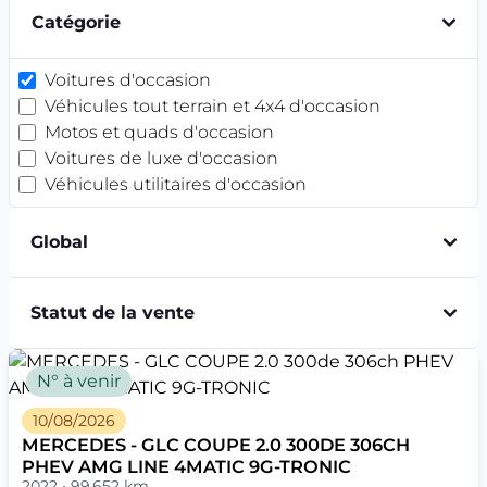
offre régulièrement des concepts visionnaires en
Catégorie
créant aujourd’hui la voiture de demain. Que ce
soient les commandes vocales, la navigation à réalité
Voitures d'occasion
augmentée, ou encore le prochain lancement du
Véhicules tout terrain et 4x4 d'occasion
premier monospace 100 % électrique, Mercedes voue
Motos et quads d'occasion
une réelle passion pour toutes les innovations
Voitures de luxe d'occasion
automobiles. Retrouvez les célèbres marques
Véhicules utilitaires d'occasion
Allemande
BMW
et
Volkswagen
sur Mercier Auto.
Global
Statut de la vente
N° à venir
10/08/2026
MERCEDES - GLC COUPE 2.0 300DE 306CH
PHEV AMG LINE 4MATIC 9G-TRONIC
2022 • 99 652 km