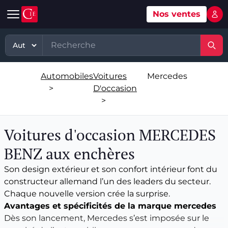
Nos ventes
Mon 
Automobile
Art
Matériel, équipement
TP - PL
Voitures d'occasion
Grande vente mobilier objets
Matériel professionnel
TP
Automobiles
Voitures
Mercedes
Véhicules tout terrain et 4x4 d'occasion
Ventes XXème
Stock et marchandises neuves et
PL
>
D'occasion
d’occasions
>
Motos et quads d'occasion
Vente courante hebdo
Divers
Usines & industries
Voitures d'occasion MERCEDES
Voitures de luxe d'occasion
Bijoux & Mode
Biens incorporels
BENZ aux enchères
Véhicules utilitaires d'occasion
Vins & Spiritueux
Son design extérieur et son confort intérieur font du
constructeur allemand l’un des leaders du secteur.
Spécialités
Chaque nouvelle version crée la surprise.
Avantages et spécificités de la marque mercedes
Dès son lancement, Mercedes s’est imposée sur le