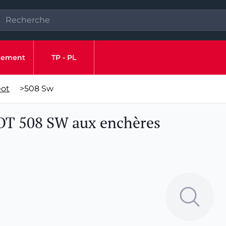
ipement
TP - PL
ot
>
508 Sw
OT 508 SW aux enchères