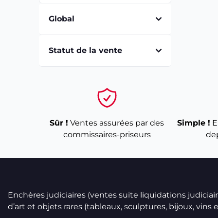
Global
Statut de la vente
Sûr !
Ventes assurées par des
Simple !
E
commissaires-priseurs
de
Enchères judiciaires (ventes suite liquidations judicia
d’art et objets rares (tableaux, sculptures, bijoux, vins et