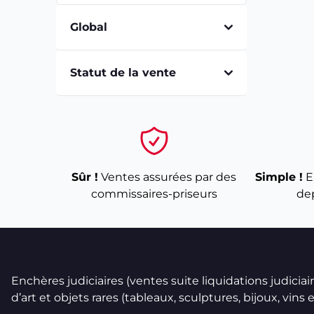
Global
Statut de la vente
Sûr !
Ventes assurées par des
Simple !
E
commissaires-priseurs
de
Enchères judiciaires (ventes suite liquidations judicia
d’art et objets rares (tableaux, sculptures, bijoux, vins et