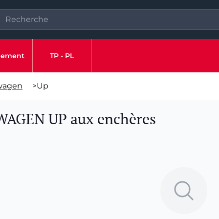
ipement
TP - PL
wagen
>
Up
SWAGEN UP aux enchères