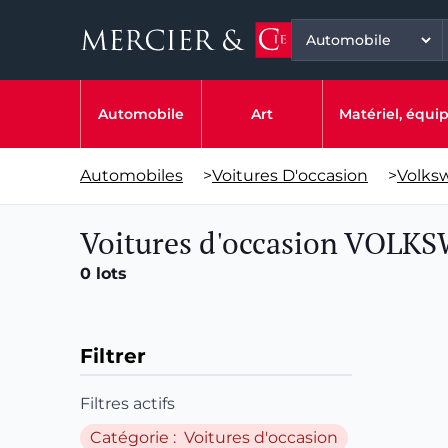
Automobile
Art
Matériel, équ
Automobiles
>
Voitures D'occasion
>
Volks
Voitures d'occasion VOLK
0 lots
Filtrer
Filtres actifs
Catégorie : Voitures d'occasion