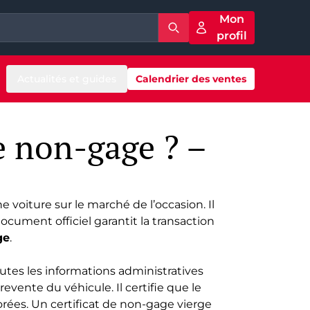
Mon
profil
Actualités et guides
Calendrier des ventes
e non-gage ? –
e voiture sur le
marché de l’occasion
. Il
document officiel garantit la transaction
ge
.
utes les informations administratives
vente du véhicule. Il certifie que le
rées. Un certificat de non-gage vierge