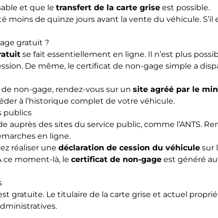
sable et que le
transfert de la carte grise
est possible.
té moins de quinze jours avant la vente du véhicule. S’il e
age gratuit ?
ratuit
se fait essentiellement en ligne. Il n’est plus poss
ession. De même, le certificat de non-gage simple a disp
at de non-gage, rendez-vous sur un
site agréé par le min
der à l’historique complet de votre véhicule.
s publics
auprès des sites du service public, comme l’
ANTS
. Re
émarches en ligne.
vez réaliser une
déclaration de cession du véhicule
sur 
 À ce moment-là, le
certificat de non-gage
est généré a
s
st gratuite. Le titulaire de la carte grise et actuel propri
dministratives.