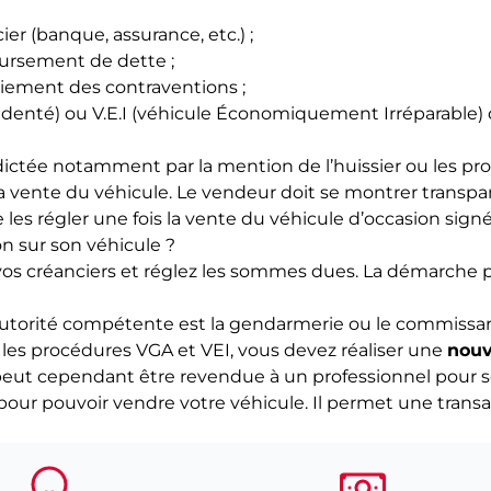
er (banque, assurance, etc.) ;
rsement de dette ;
ement des contraventions ;
enté) ou V.E.I (véhicule Économiquement Irréparable) do
 dictée notamment par la mention de l’huissier ou les p
 la vente du véhicule. Le vendeur doit se montrer transp
e les régler une fois la vente du véhicule d’occasion signé
 sur son véhicule ?
vos créanciers et réglez les sommes dues. La démarche p
e autorité compétente est la gendarmerie ou le commissaria
 les procédures VGA et VEI, vous devez réaliser une
nouv
eut cependant être revendue à un professionnel pour s
pour pouvoir vendre votre véhicule. Il permet une transac