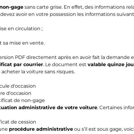
e non-gage
sans carte grise. En effet, des informations r
devez avoir en votre possession les informations suivant
e en circulation ;
nt sa mise en vente.
ersion PDF directement après en avoir fait la demande en
ificat par courrier
. Le document est
valable quinze jou
acheter la voiture sans risques.
icule d'occasion
re d'occasion
tificat de non-gage
tuation administrative de votre voiture
. Certaines in
ficat de cession
 une
procédure administrative
ou s’il est sous gage, voi