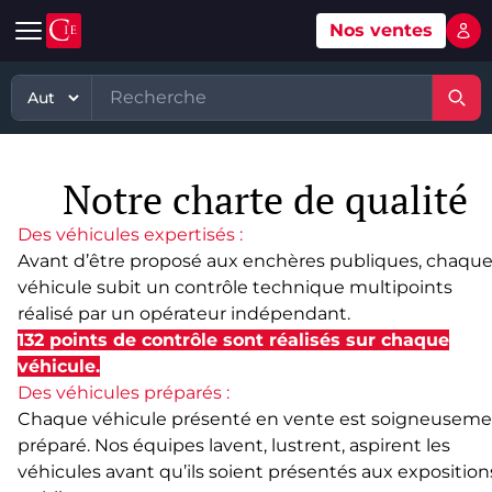
Nos ventes
Mon 
Automobile
Art
Matériel, équipement
TP - PL
Voitures d'occasion
Grande vente mobilier objets
Matériel professionnel
TP
Notre charte de qualité
Véhicules tout terrain et 4x4 d'occasion
Ventes XXème
Stock et marchandises neuves et
PL
d’occasions
Des véhicules expertisés :
Motos et quads d'occasion
Vente courante hebdo
Divers
Avant d’être proposé aux enchères publiques, chaqu
Usines & industries
véhicule subit un contrôle technique multipoints
Voitures de luxe d'occasion
Bijoux & Mode
réalisé par un opérateur indépendant.
Biens incorporels
132 points de contrôle sont réalisés sur chaque
Véhicules utilitaires d'occasion
Vins & Spiritueux
véhicule.
Spécialités
Des véhicules préparés :
Chaque véhicule présenté en vente est soigneusem
préparé. Nos équipes lavent, lustrent, aspirent les
véhicules avant qu’ils soient présentés aux exposition