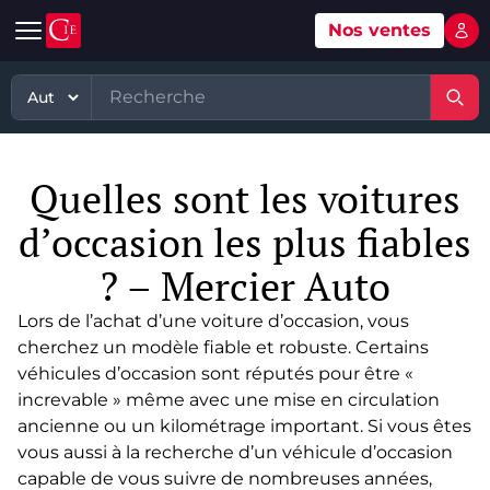
Nos ventes
Mon 
Automobile
Art
Matériel, équipement
TP - PL
Voitures d'occasion
Grande vente mobilier objets
Matériel professionnel
TP
Quelles sont les voitures
Véhicules tout terrain et 4x4 d'occasion
Ventes XXème
Stock et marchandises neuves et
PL
d’occasions
d’occasion les plus fiables
Motos et quads d'occasion
Vente courante hebdo
Divers
Usines & industries
? – Mercier Auto
Voitures de luxe d'occasion
Bijoux & Mode
Biens incorporels
Lors de l’achat d’une voiture d’occasion, vous
Véhicules utilitaires d'occasion
Vins & Spiritueux
cherchez un modèle fiable et robuste. Certains
véhicules d’occasion sont réputés pour être «
Spécialités
increvable » même avec une mise en circulation
ancienne ou un kilométrage important. Si vous êtes
vous aussi à la recherche d’un véhicule d’occasion
capable de vous suivre de nombreuses années,