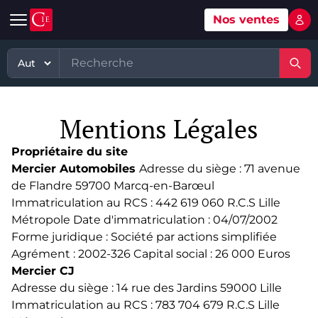
Nos ventes
Mon 
Automobile
Art
Matériel, équipement
TP - PL
Voitures d'occasion
Grande vente mobilier objets
Matériel professionnel
TP
Mentions Légales
Véhicules tout terrain et 4x4 d'occasion
Ventes XXème
Stock et marchandises neuves et
PL
d’occasions
Propriétaire du site
Motos et quads d'occasion
Vente courante hebdo
Divers
Mercier Automobiles
Adresse du siège : 71 avenue
Usines & industries
de Flandre 59700 Marcq-en-Barœul
Voitures de luxe d'occasion
Bijoux & Mode
Immatriculation au RCS : 442 619 060 R.C.S Lille
Biens incorporels
Métropole Date d'immatriculation : 04/07/2002
Véhicules utilitaires d'occasion
Vins & Spiritueux
Forme juridique : Société par actions simplifiée
Spécialités
Agrément : 2002-326 Capital social : 26 000 Euros
Mercier CJ
Adresse du siège : 14 rue des Jardins 59000 Lille
Immatriculation au RCS : 783 704 679 R.C.S Lille