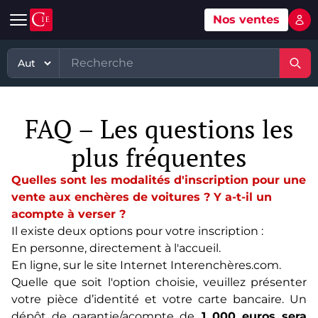
Nos ventes
Mon 
Automobile
Art
Matériel, équipement
TP - PL
Voitures d'occasion
Grande vente mobilier objets
Matériel professionnel
TP
FAQ – Les questions les
Véhicules tout terrain et 4x4 d'occasion
Ventes XXème
Stock et marchandises neuves et
PL
d’occasions
plus fréquentes
Motos et quads d'occasion
Vente courante hebdo
Divers
Usines & industries
Quelles sont les modalités d'inscription pour une
Voitures de luxe d'occasion
Bijoux & Mode
vente aux enchères de voitures ? Y a-t-il un
Biens incorporels
acompte à verser ?
Véhicules utilitaires d'occasion
Vins & Spiritueux
Il existe deux options pour votre inscription :
En personne, directement à l'accueil.
Spécialités
En ligne, sur le site Internet Interenchères.com.
Quelle que soit l'option choisie, veuillez présenter
votre pièce d’identité et votre carte bancaire. Un
dépôt de garantie/acompte de
1 000 euros sera