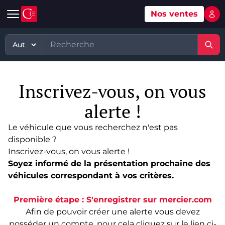
Nos ventes
Mon 
Automobile
Art
Matériel, équipement
TP - PL
Voitures d'occasion
Grande vente mobilier objets
Matériel professionnel
TP
Inscrivez-vous, on vous
Véhicules tout terrain et 4x4 d'occasion
Ventes XXème
Stock et marchandises neuves et
PL
d’occasions
alerte !
Motos et quads d'occasion
Vente courante hebdo
Divers
Usines & industries
Le véhicule que vous recherchez n'est pas
Voitures de luxe d'occasion
Bijoux & Mode
disponible ?
Biens incorporels
Inscrivez-vous, on vous alerte !
Véhicules utilitaires d'occasion
Vins & Spiritueux
Soyez informé de la présentation prochaine des
véhicules correspondant à vos critères.
Spécialités
Première étape : S'enregistrer sur mercier.com
Afin de pouvoir créer une alerte vous devez
posséder un compte, pour cela cliquez sur le lien ci-