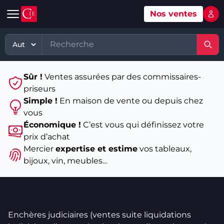
Nos ventes
Mon 
Automobile
Art
Matériel, équipement
TP - PL
Voitures d'occasion
Grande vente mobilier objets
Matériel professionnel
TP
Sûr !
Ventes assurées par des commissaires-
Véhicules tout terrain et 4x4 d'occasion
Ventes XXème
Stock et marchandises neuves et
PL
priseurs
d’occasions
Simple !
En maison de vente ou depuis chez
Motos et quads d'occasion
Vente courante hebdo
Divers
vous
Usines & industries
Économique !
C’est vous qui définissez votre
Voitures de luxe d'occasion
Bijoux & Mode
prix d’achat
Biens incorporels
Mercier
expertise et estime
vos tableaux,
Véhicules utilitaires d'occasion
Vins & Spiritueux
bijoux, vin, meubles...
Spécialités
Enchères judiciaires (ventes suite liquidations