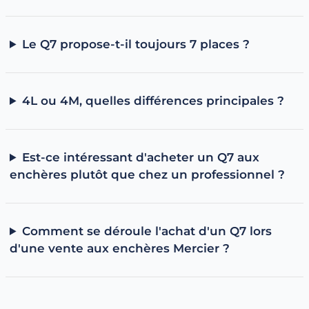
d'autant plus intéressant sur un véhicule familial où le
budget compte souvent double.
Essence, diesel ou hybride rechargeable : quel Q7
Le Q7 propose-t-il toujours 7 places ?
choisir ?
Diesel (TDI)
: historiquement le choix privilégié sur ce
segment, pertinent pour de longs trajets et un usage
4L ou 4M, quelles différences principales ?
soutenu.
Essence (TFSI)
: recommandée pour un usage plus
urbain.
Hybride rechargeable (TFSIe)
: idéale pour un usage
Est-ce intéressant d'acheter un Q7 aux
mixte avec de courts trajets réguliers en électrique.
enchères plutôt que chez un professionnel ?
À voir aussi
Toutes les Audi d'occasion
Audi A3 d'occasion aux enchères
Comment se déroule l'achat d'un Q7 lors
Guide : comment connaître le modèle de sa voiture
d'une vente aux enchères Mercier ?