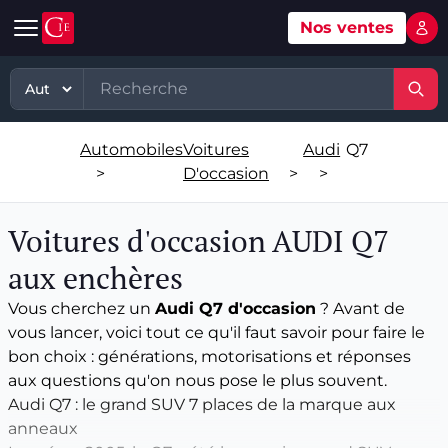
Nos ventes
Mon 
Automobile
Art
Matériel, équipement
TP - PL
Voitures d'occasion
Grande vente mobilier objets
Matériel professionnel
TP
Automobiles
Voitures
Audi
Q7
Véhicules tout terrain et 4x4 d'occasion
Ventes XXème
Stock et marchandises neuves et
PL
>
D'occasion
>
>
d’occasions
Motos et quads d'occasion
Vente courante hebdo
Divers
Voitures d'occasion AUDI Q7
Usines & industries
Voitures de luxe d'occasion
Bijoux & Mode
aux enchères
Biens incorporels
Vous cherchez un
Audi Q7 d'occasion
? Avant de
Véhicules utilitaires d'occasion
Vins & Spiritueux
vous lancer, voici tout ce qu'il faut savoir pour faire le
bon choix : générations, motorisations et réponses
Spécialités
aux questions qu'on nous pose le plus souvent.
Audi Q7 : le grand SUV 7 places de la marque aux
anneaux