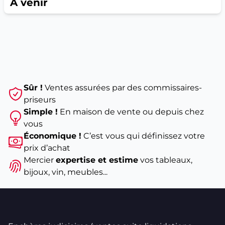
À venir
meilleures voitures de sport de luxe disponibles sur le
marché. BMW a trouvé l’équilibre parfait entre luxe,
sécurité, confort et performance. Elle embarque un
V8 de 4,43 litres développant 523 chevaux.
BMW X1
– Ce modèle de grande capacité de
chargement possède un moteur puissant et une
large gamme de fonctions de sécurité. Ce modèle de
Sûr !
Ventes assurées par des commissaires-
BWM est l’un des SUV les plus fiables sur le marché.
priseurs
BMW Série 6
– Ce modèle est élégant et luxueux
Simple !
En maison de vente ou depuis chez
de bout en bout. C’est une BMW haut de gamme
vous
possédant un habitacle luxueux et un large coffre. Les
Économique !
C’est vous qui définissez votre
performances de ce véhicule ne sont pas en reste
prix d’achat
avec une puissance extrêmement attrayante grâce à
Mercier
expertise et estime
vos tableaux,
son moteur diesel bi-turbo de 3,0 litres.
bijoux, vin, meubles...
BMW Série 5
– Cette berline allemande est un
pilier de la gamme qui combine conduite dynamique
exceptionnelle et raffinement de premier ordre tout
en possédant de faibles coûts de fonctionnement.