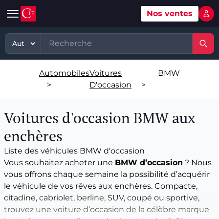
Nos ventes
Mon 
Automobile
Art
Matériel, équipement
TP - PL
Voitures d'occasion
Grande vente mobilier objets
Matériel professionnel
TP
Automobiles
Voitures
BMW
Véhicules tout terrain et 4x4 d'occasion
Ventes XXème
Stock et marchandises neuves et
PL
>
D'occasion
>
d’occasions
Motos et quads d'occasion
Vente courante hebdo
Divers
Voitures d'occasion BMW aux
Usines & industries
Voitures de luxe d'occasion
Bijoux & Mode
enchères
Biens incorporels
Liste des véhicules BMW d'occasion
Véhicules utilitaires d'occasion
Vins & Spiritueux
Vous souhaitez acheter une
BMW d’occasion
? Nous
vous offrons chaque semaine la possibilité d’acquérir
Spécialités
le véhicule de vos rêves aux enchères. Compacte,
citadine, cabriolet, berline, SUV, coupé ou sportive,
trouvez une voiture d’occasion de la célèbre marque