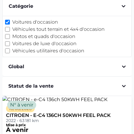
confondre ces modèles.
Catégorie
Quelle génération de C4 choisir ?
Chaque génération a ses points forts. Voici un repère
Voitures d'occasion
rapide pour vous orienter :
Véhicules tout terrain et 4x4 d'occasion
Génération
Période
Ce qu'il faut savoir
Motos et quads d'occasion
Première génération, disponible
Voitures de luxe d'occasion
2004 –
C4 I
en berline ou coupé, mécanique
Véhicules utilitaires d'occasion
2010
simple
2010 –
Ligne plus classique, bon
C4 II
Global
2018
compromis fiabilité/confort
C4
Silhouette coupé-SUV inédite,
Depuis
(nouvelle
version électrique ë-C4
Statut de la vente
2020
génération)
disponible
Comment savoir quelle génération de C4 est
N° à venir
indiquée sur ma carte grise ?
10/08/2026
Le champ
D.2
de la carte grise indique la
CITROEN - E-C4 136CH 50KWH FEEL PACK
2022 • 63 181 km
dénomination commerciale du véhicule (souvent
Mise à prix
"C4" suivi d'une variante). Pour identifier précisément
À venir