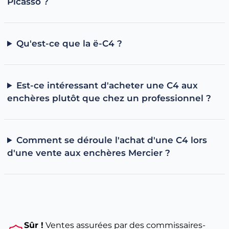
Picasso ?
un usage principalement urbain, avec un coût
d'usage réduit.
À voir aussi
Toutes les Citroën d'occasion
Qu'est-ce que la ë-C4 ?
Citroën C3 d'occasion aux enchères
Guide : comment connaître le modèle de sa voiture
Est-ce intéressant d'acheter une C4 aux
enchères plutôt que chez un professionnel ?
Comment se déroule l'achat d'une C4 lors
d'une vente aux enchères Mercier ?
Sûr !
Ventes assurées par des commissaires-