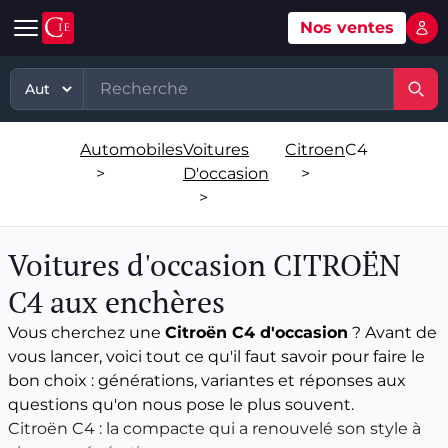
Nos ventes
Mon 
Automobile
Art
Matériel, équipement
TP - PL
Voitures d'occasion
Grande vente mobilier objets
Matériel professionnel
TP
Automobiles
Voitures
Citroen
C4
Véhicules tout terrain et 4x4 d'occasion
Ventes XXème
Stock et marchandises neuves et
PL
>
D'occasion
>
d’occasions
>
Motos et quads d'occasion
Vente courante hebdo
Divers
Usines & industries
Voitures d'occasion CITROËN
Voitures de luxe d'occasion
Bijoux & Mode
Biens incorporels
C4 aux enchères
Véhicules utilitaires d'occasion
Vins & Spiritueux
Vous cherchez une
Citroën C4 d'occasion
? Avant de
vous lancer, voici tout ce qu'il faut savoir pour faire le
Spécialités
bon choix : générations, variantes et réponses aux
questions qu'on nous pose le plus souvent.
Citroën C4 : la compacte qui a renouvelé son style à