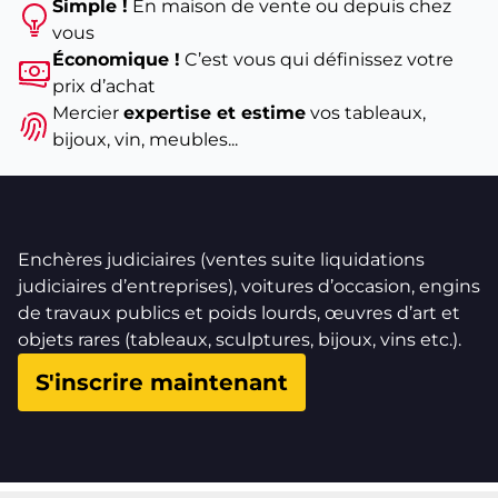
Simple !
En maison de vente ou depuis chez
vous
Économique !
C’est vous qui définissez votre
prix d’achat
Mercier
expertise et estime
vos tableaux,
bijoux, vin, meubles...
Enchères judiciaires (ventes suite liquidations
judiciaires d’entreprises), voitures d’occasion, engins
de travaux publics et poids lourds, œuvres d’art et
objets rares (tableaux, sculptures, bijoux, vins etc.).
S'inscrire maintenant