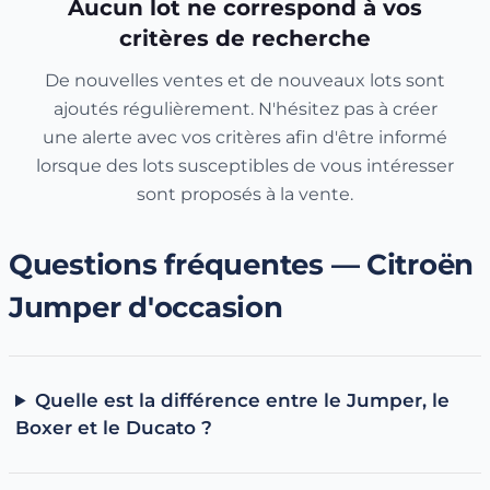
Aucun lot ne correspond à vos
Diesel
: la motorisation historique et la plus répandue
critères de recherche
sur ce segment, adaptée aux longs trajets et aux
charges lourdes.
De nouvelles ventes et de nouveaux lots sont
Électrique
(e-Jumper, versions récentes) : pertinente
ajoutés régulièrement. N'hésitez pas à créer
pour des tournées urbaines à kilométrage prévisible,
une alerte avec vos critères afin d'être informé
avec un accès facilité aux zones à faibles émissions.
lorsque des lots susceptibles de vous intéresser
À voir aussi
sont proposés à la vente.
Toutes les Citroën d'occasion
Renault Master d'occasion aux enchères
Questions fréquentes — Citroën
Guide : comment connaître le modèle de sa voiture
Jumper d'occasion
Quelle est la différence entre le Jumper, le
Boxer et le Ducato ?