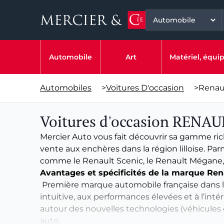
Automobile
Art
Matériel, équ
Automobiles
>
Voitures D'occasion
>
Renau
Voitures d'occasion RENAU
Mercier Auto vous fait découvrir sa gamme rich
vente aux enchères dans la région lilloise. P
comme le Renault Scenic, le Renault Mégane, la
Avantages et spécificités de la marque Ren
Première marque automobile française dans le
intuitive, aux performances élevées et à l’inté
autour des nouvelles technologies (véhicules
auto.