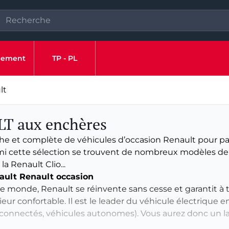
ipement
TP - PL
lt
LT aux enchères
e et complète de véhicules d’occasion Renault pour parti
armi cette sélection se trouvent de nombreux modèles d
 Renault Clio...
ault Renault occasion
 monde, Renault se réinvente sans cesse et garantit à t
rieur confortable. Il est le leader du véhicule électrique
 connectés, véhicules autonomes). Vous aurez donc un la