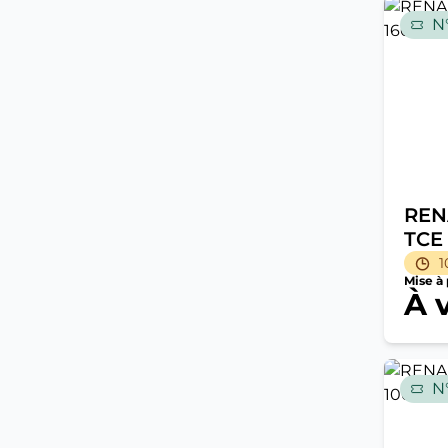
N°
REN
TCE
1
Mise à 
À 
N°