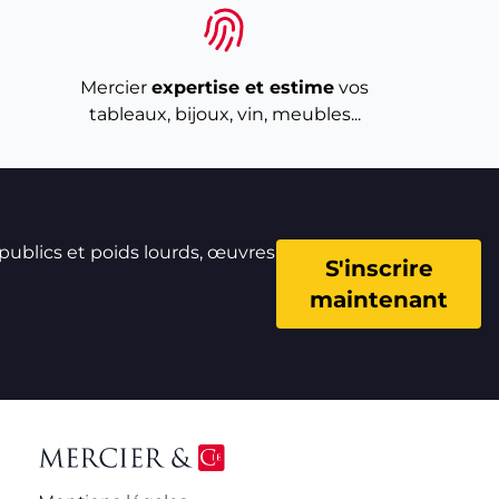
Mercier
expertise et estime
vos
tableaux, bijoux, vin, meubles...
 publics et poids lourds, œuvres
S'inscrire
maintenant