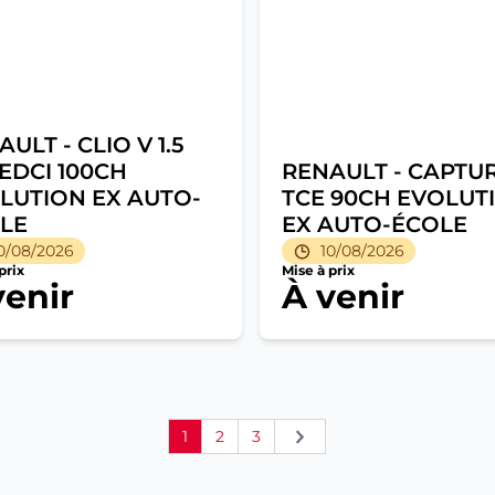
ULT - CLIO V 1.5
EDCI 100CH
RENAULT - CAPTUR 
LUTION EX AUTO-
TCE 90CH EVOLUT
LE
EX AUTO-ÉCOLE
0/08/2026
10/08/2026
prix
Mise à prix
venir
À venir
1
2
3
Suivant