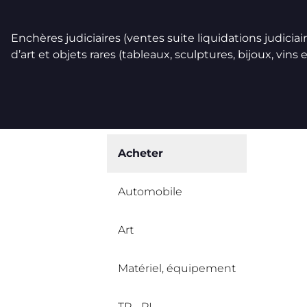
Enchères judiciaires (ventes suite liquidations judicia
d’art et objets rares (tableaux, sculptures, bijoux, vins et
Acheter
Automobile
Art
Matériel, équipement
TP - PL