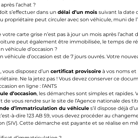
après l’achat ?
oit s’effectuer dans un
délai d’un mois
suivant la date 
veau propriétaire peut circuler avec son véhicule, muni de 
 votre carte grise n’est pas à jour un mois après l’achat
 voiture peut également être immobilisée, le temps de rég
un véhicule d’occasion ?
n véhicule d’occasion est de 7 jours ouvrés. Votre nouvea
e, vous disposez d’un
certificat provisoire
à vos noms et 
opriétaire. Ne la jetez pas ! Vous devez conserver ce doc
casion en ligne : l’ANTS
ule d’occasion
, les démarches sont simples et rapides.
it de vous rendre sur le
site de l’Agence nationale des tit
de d’immatriculation du véhicule
s’il dispose déjà d
t, c’est-à-dire 123 AB 59, vous devez procéder au changem
on (SIV). Cette démarche est payante et se réalise en
ficat d’immatriculation ?