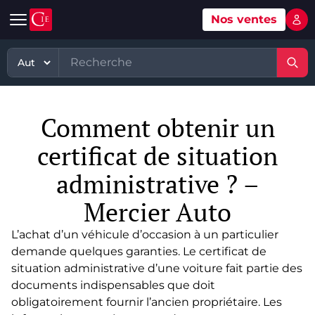
Nos ventes
Mon 
Automobile
Art
Matériel, équipement
TP - PL
Voitures d'occasion
Grande vente mobilier objets
Matériel professionnel
TP
Comment obtenir un
Véhicules tout terrain et 4x4 d'occasion
Ventes XXème
Stock et marchandises neuves et
PL
d’occasions
certificat de situation
Motos et quads d'occasion
Vente courante hebdo
Divers
Usines & industries
administrative ? –
Voitures de luxe d'occasion
Bijoux & Mode
Biens incorporels
Mercier Auto
Véhicules utilitaires d'occasion
Vins & Spiritueux
L’achat d’un
véhicule d’occasion
à un particulier
Spécialités
demande quelques garanties. Le certificat de
situation administrative d’une voiture fait partie des
documents indispensables que doit
obligatoirement fournir l’ancien propriétaire. Les