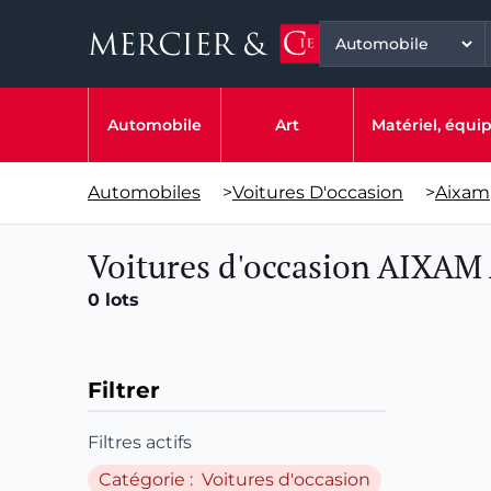
Automobile
Art
Matériel, équ
Automobiles
>
Voitures D'occasion
>
Aixam
Voitures d'occasion AIXAM
0 lots
Filtrer
Filtres actifs
Catégorie : Voitures d'occasion