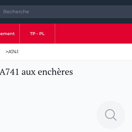
ipement
TP - PL
>
A741
 A741 aux enchères