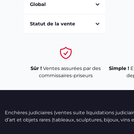
Global
Statut de la vente
Sûr !
Ventes assurées par des
Simple !
E
commissaires-priseurs
de
Enchères judiciaires (ventes suite liquidations judicia
d’art et objets rares (tableaux, sculptures, bijoux, vins et