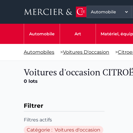
Automobile
Art
Matériel, équ
Automobiles
>
Voitures D'occasion
>
Citro
Voitures d'occasion CITRO
0 lots
Filtrer
Filtres actifs
Catégorie : Voitures d'occasion