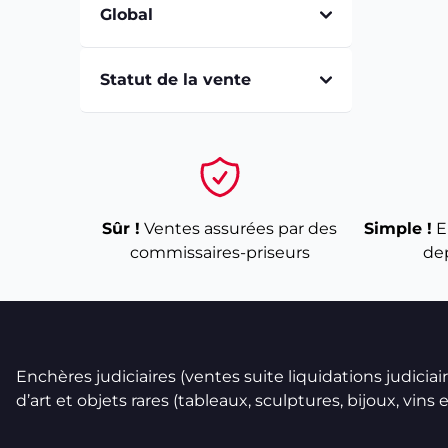
Global
Statut de la vente
Sûr !
Ventes assurées par des
Simple !
E
commissaires-priseurs
de
Enchères judiciaires (ventes suite liquidations judicia
d’art et objets rares (tableaux, sculptures, bijoux, vins et