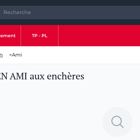
ipement
TP - PL
en
>
Ami
ËN AMI aux enchères