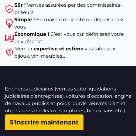
Sûr !
Ventes assurées par des commissaires-
suspension hydropneumatique pour la gamme DS…
priseurs
Ainsi, en plus de la voiture
Citröen C5 Aircross
Simple !
En maison de vente ou depuis chez
d'occasion
, c’est un large choix de véhicules dotés de
vous
fiches techniques et de prix d’achat variés qui
Économique !
C’est vous qui définissez votre
s'ouvrent à la vente de véhicules neufs, ainsi qu’en
prix d’achat
matière de vente de véhicules d’occasion.
Mercier
expertise et estime
vos tableaux,
Citröen C5 aircross occasion : pourquoi choisir ce
bijoux, vin, meubles...
modèle
S’introduisant dans la lignée des modèles
contemporains tels que les
gammes Citröen C3 et
C4 Picasso
, ou encore, ayant des atomes crochus
avec la
Citröen C4 Cactus
, cette
version C5
restylée
Enchères judiciaires (ventes suite liquidations
en janvier 2022 est bien le deuxième SUV de la
judiciaires d’entreprises), voitures d’occasion, engins
marque après le
C3 Aircross
.
de travaux publics et poids lourds, œuvres d’art et
Plus haut de gamme que le SUV C3 Aircross,
objets rares (tableaux, sculptures, bijoux, vins etc.).
le
Citröen C5 Aircross
est proposé avec un grand
S'inscrire maintenant
écran tactile, un accoudoir central réfrigéré, et des
suspensions à butées hydrauliques progressives le