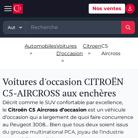
Nos ventes
Mon 
Automobile
Art
Matériel, équipement
TP - PL
Voitures d'occasion
Grande vente mobilier objets
Matériel professionnel
TP
Automobiles
Voitures
Citroen
C5
Véhicules tout terrain et 4x4 d'occasion
Ventes XXème
Stock et marchandises neuves et
PL
>
D'occasion
>
Aircross
d’occasions
>
Motos et quads d'occasion
Vente courante hebdo
Divers
Usines & industries
Voitures d'occasion CITROËN
Voitures de luxe d'occasion
Bijoux & Mode
Biens incorporels
C5-AIRCROSS aux enchères
Véhicules utilitaires d'occasion
Vins & Spiritueux
Décrit comme le SUV confortable par excellence,
le
Citroën C5 Aircross d’occasion
est un véhicule
Spécialités
d’occasion qui a largement de quoi faire concurrence
au Peugeot 3008… Bien que tous deux soient issus
du groupe multinational PCA, joyau de l’industrie