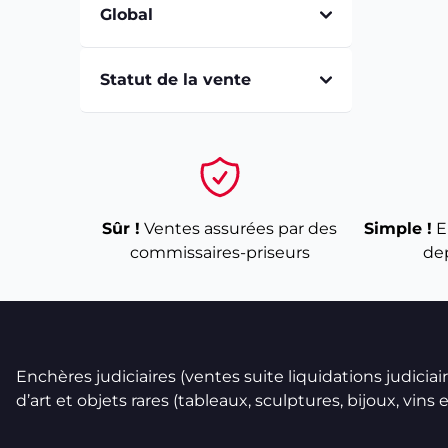
Global
Statut de la vente
Sûr !
Ventes assurées par des
Simple !
E
commissaires-priseurs
de
Enchères judiciaires (ventes suite liquidations judicia
d’art et objets rares (tableaux, sculptures, bijoux, vins et