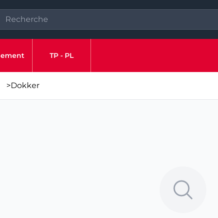
ipement
TP - PL
>
Dokker