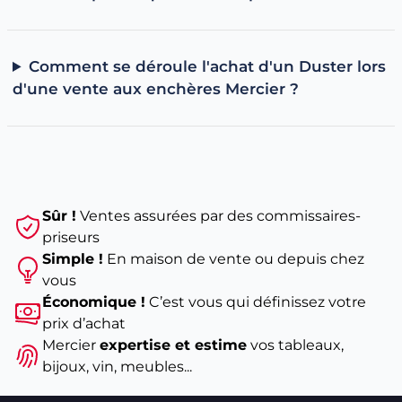
conserver une autonomie essence en complément.
Hybride
(Duster III) : idéale pour un usage mixte avec
une consommation réduite en ville.
Comment se déroule l'achat d'un Duster lors
À voir aussi
d'une vente aux enchères Mercier ?
Toutes les Dacia d'occasion
Renault Kangoo d'occasion aux enchères
Guide : comment connaître le modèle de sa voiture
Sûr !
Ventes assurées par des commissaires-
priseurs
Simple !
En maison de vente ou depuis chez
vous
Économique !
C’est vous qui définissez votre
prix d’achat
Mercier
expertise et estime
vos tableaux,
bijoux, vin, meubles...