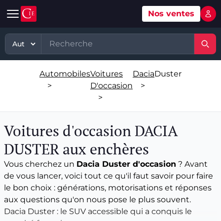
Nos ventes
Mon 
Automobile
Art
Matériel, équipement
TP - PL
Voitures d'occasion
Grande vente mobilier objets
Matériel professionnel
TP
Automobiles
Voitures
Dacia
Duster
Véhicules tout terrain et 4x4 d'occasion
Ventes XXème
Stock et marchandises neuves et
PL
>
D'occasion
>
d’occasions
>
Motos et quads d'occasion
Vente courante hebdo
Divers
Usines & industries
Voitures d'occasion DACIA
Voitures de luxe d'occasion
Bijoux & Mode
Biens incorporels
DUSTER aux enchères
Véhicules utilitaires d'occasion
Vins & Spiritueux
Vous cherchez un
Dacia Duster d'occasion
? Avant
de vous lancer, voici tout ce qu'il faut savoir pour faire
Spécialités
le bon choix : générations, motorisations et réponses
aux questions qu'on nous pose le plus souvent.
Dacia Duster : le SUV accessible qui a conquis le