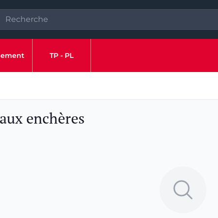
ipement
TP - PL
 aux enchères