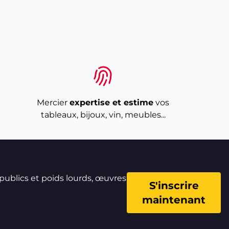
Mercier
expertise et estime
vos
tableaux, bijoux, vin, meubles...
 publics et poids lourds, œuvres
S'inscrire
maintenant