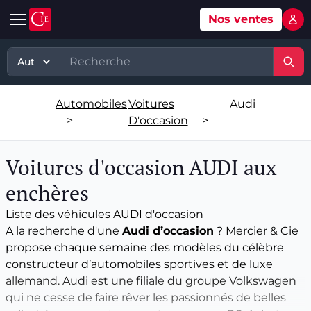
Nos ventes
Mon 
Automobile
Art
Matériel, équipement
TP - PL
Voitures d'occasion
Grande vente mobilier objets
Matériel professionnel
TP
Automobiles
Voitures
Audi
Véhicules tout terrain et 4x4 d'occasion
Ventes XXème
Stock et marchandises neuves et
PL
>
D'occasion
>
d’occasions
Motos et quads d'occasion
Vente courante hebdo
Divers
Voitures d'occasion AUDI aux
Usines & industries
Voitures de luxe d'occasion
Bijoux & Mode
enchères
Biens incorporels
Liste des véhicules AUDI d'occasion
Véhicules utilitaires d'occasion
Vins & Spiritueux
A la recherche d'une
Audi d’occasion
? Mercier & Cie
propose chaque semaine des modèles du célèbre
Spécialités
constructeur d’automobiles sportives et de luxe
allemand. Audi est une filiale du groupe Volkswagen
qui ne cesse de faire rêver les passionnés de belles