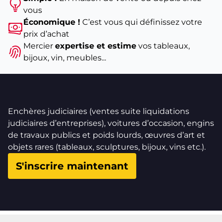
technologies, le X1 s’est enrichi au fil des générations.
vous
La gamme U11 avec ses motorisations hybrides séduit
Économique !
C’est vous qui définissez votre
les conducteurs responsabilisés aux enjeux
prix d’achat
environnementaux.
Mercier
expertise et estime
vos tableaux,
Acheter un
bijoux, vin, meubles...
BMW X1 d’occasion hybride
, essence ou
diesel, c’est profiter d’un véhicule disposant du savoir-
faire technologique du constructeur. Profitez de
finitions sportives avec la version M Sport ou de lignes
plus aventurières avec la finition XLine. Si vous êtes
Enchères judiciaires (ventes suite liquidations
un amoureux de la conduite, quels que soient la
judiciaires d’entreprises), voitures d’occasion, engins
route ou le temps, profitez de la souplesse et de
de travaux publics et poids lourds, œuvres d’art et
l’adaptabilité d’un
BMW X1 finition XDrive
.
objets rares (tableaux, sculptures, bijoux, vins etc.).
Mercier Auto vous accompagne dans l'achat de votre
BMW X1 d’occasion
S'inscrire maintenant
Vous avez toujours rêvé de conduire une BMW fiable
et puissante ? La BMW X1 d’occasion est peut-être le
prochain véhicule qui accueillera votre famille. Mercier
Auto présente tous ses véhicules avant la vente aux