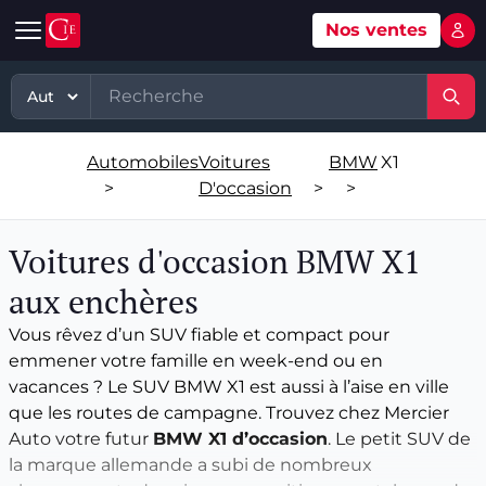
Nos ventes
Mon 
Automobile
Art
Matériel, équipement
TP - PL
Voitures d'occasion
Grande vente mobilier objets
Matériel professionnel
TP
Automobiles
Voitures
BMW
X1
Véhicules tout terrain et 4x4 d'occasion
Ventes XXème
Stock et marchandises neuves et
PL
>
D'occasion
>
>
d’occasions
Motos et quads d'occasion
Vente courante hebdo
Divers
Voitures d'occasion BMW X1
Usines & industries
Voitures de luxe d'occasion
Bijoux & Mode
aux enchères
Biens incorporels
Vous rêvez d’un SUV fiable et compact pour
Véhicules utilitaires d'occasion
Vins & Spiritueux
emmener votre famille en week-end ou en
vacances ? Le SUV BMW X1 est aussi à l’aise en ville
Spécialités
que les routes de campagne. Trouvez chez Mercier
Auto votre futur
BMW X1 d’occasion
. Le petit SUV de
la marque allemande a subi de nombreux