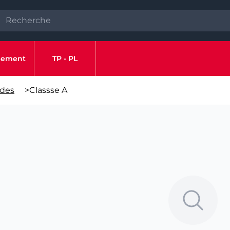
ipement
TP - PL
des
>
Classse A