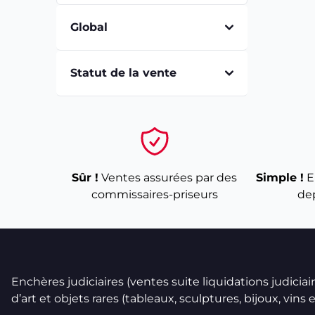
Global
Statut de la vente
Sûr !
Ventes assurées par des
Simple !
E
commissaires-priseurs
de
Enchères judiciaires (ventes suite liquidations judicia
d’art et objets rares (tableaux, sculptures, bijoux, vins et