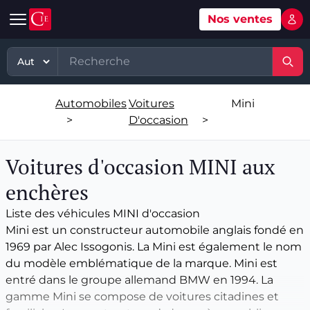
Nos ventes
Mon 
Automobile
Art
Matériel, équipement
TP - PL
Voitures d'occasion
Grande vente mobilier objets
Matériel professionnel
TP
Automobiles
Voitures
Mini
Véhicules tout terrain et 4x4 d'occasion
Ventes XXème
Stock et marchandises neuves et
PL
>
D'occasion
>
d’occasions
Motos et quads d'occasion
Vente courante hebdo
Divers
Voitures d'occasion MINI aux
Usines & industries
Voitures de luxe d'occasion
Bijoux & Mode
enchères
Biens incorporels
Liste des véhicules MINI d'occasion
Véhicules utilitaires d'occasion
Vins & Spiritueux
Mini est un constructeur automobile anglais fondé en
1969 par Alec Issogonis. La Mini est également le nom
Spécialités
du modèle emblématique de la marque. Mini est
entré dans le groupe allemand BMW en 1994. La
gamme Mini se compose de voitures citadines et